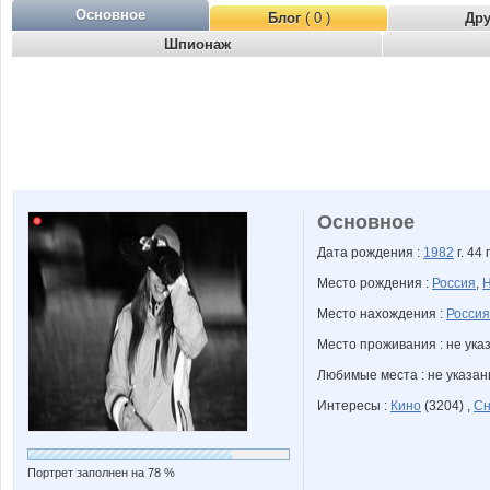
Основное
Блог
( 0 )
Др
Шпионаж
Основное
Дата рождения :
1982
г. 44 
Место рождения :
Россия
,
Н
Место нахождения :
Россия
Место проживания : не ука
Любимые места : не указа
Интересы :
Кино
(3204) ,
Сн
Портрет заполнен на 78 %