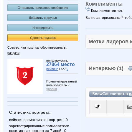
Комплименты
Отправить приватное сообщение
Комплиментов нет.
Вы не авторизованы! Чтоб
Добавить в друзья
Игнорировать
Сделать подарок
Метки лидеров
Совместная покупка: сбор предоплаты,
раздачи
популярность:
27864 место
Интервью (1)
рейтинг
1727
?
Привилегированный
пользователь
2
уровня
SnowCat состоит в
к
Кл
Статистика портрета:
сейчас просматривают портрет - 0
зарегистрированные пользователи
посетившие портрет за 7 дней - 0